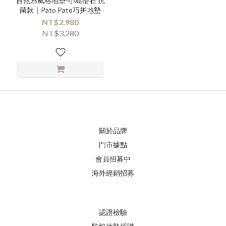
自然系風格地墊-小島拾石 抗
菌款｜Pato Pato巧拼地墊
NT$2,980
NT$3,280
關於品牌
門市據點
會員招募中
海外經銷招募
認證檢驗