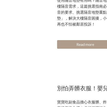
使用隔音地墊有用嗎？隔音地
樓隔音需求，這篇挑選指南必
音的要求、挑選隔音地墊重點
墊」，解決大樓隔音困擾，小
再也不怕被鄰居投訴！
Read more
別怕弄髒衣服！嬰
寶寶吃副食品擔心衣服髒、炸