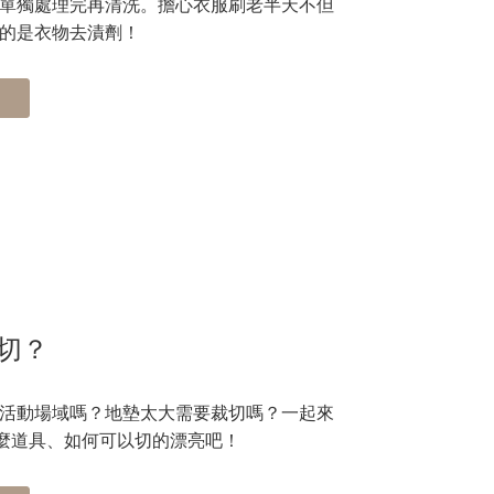
單獨處理完再清洗。擔心衣服刷老半天不但
的是衣物去漬劑！
裁切？
活動場域嗎？地墊太大需要裁切嗎？一起來
什麼道具、如何可以切的漂亮吧！