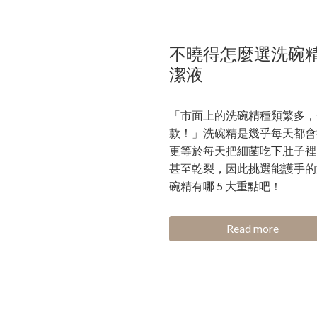
不曉得怎麼選洗碗精？來
潔液
「市面上的洗碗精種類繁多，
款！」洗碗精是幾乎每天都會
更等於每天把細菌吃下肚子裡
甚至乾裂，因此挑選能護手的
碗精有哪 5 大重點吧！
Read more