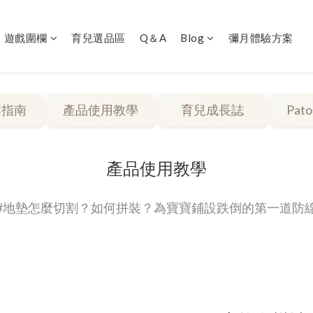
｜遊戲圍欄
育兒選品區
Q＆A
Blog
彌月體驗方案
購指南
產品使用教學
育兒成長誌
Pa
產品使用教學
#地墊怎麼切割？如何拼裝？為寶寶鋪設跌倒的第一道防