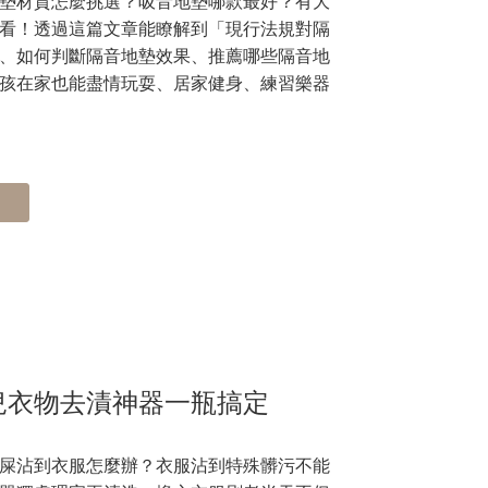
墊材質怎麼挑選？吸音地墊哪款最好？有大
看！透過這篇文章能瞭解到「現行法規對隔
、如何判斷隔音地墊效果、推薦哪些隔音地
孩在家也能盡情玩耍、居家健身、練習樂器
兒衣物去漬神器一瓶搞定
屎沾到衣服怎麼辦？衣服沾到特殊髒污不能