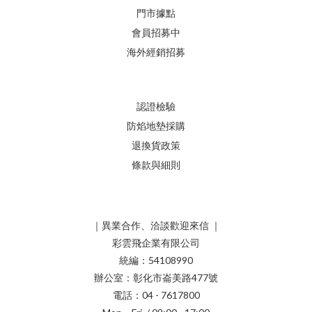
門市據點
會員招募中
海外經銷招募
認證檢驗
防焰地墊採購
退換貨政策
條款與細則
｜異業合作、洽談歡迎來信 ｜
彩雲飛企業有限公司
統編：54108990
辦公室：彰化市崙美路477號
電話：04 - 7617800