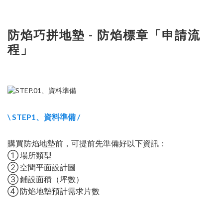
防焰巧拼地墊 - 防焰標章「申請流
程」
\ STEP1、資料準備 /
購買防焰地墊前，可提前先準備好以下資訊：
➀ 場所類型
➁ 空間平面設計圖
➂ 鋪設面積（坪數）
➃ 防焰地墊預計需求片數