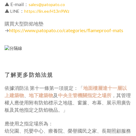
▲
E-mail：
sales@patopato.co
▲
：
LINE
https://lin.ee/H13n9Wz
購買大型防焰地墊
→
https://www.patopato.co/categories/flameproof-mats
了解更多防焰法規
依據消防法 第十一條第一項規定：「
地面樓層達十一層以
上建築物
、
地下建築物
及
中央主管機關指定之場所
，其管理
權人應使用附有防焰標示之地毯、窗簾、布幕、展示用廣告
板及其他指定之防焰物品。」
應使用之指定場所為：
幼兒園、托嬰中心、療養院、榮譽國民之家、長期照顧服務