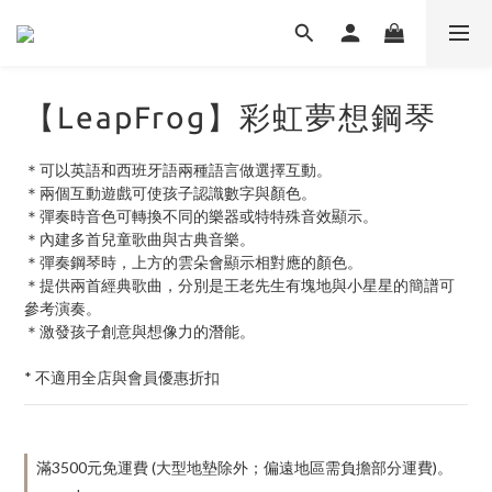
【LeapFrog】彩虹夢想鋼琴
＊可以英語和西班牙語兩種語言做選擇互動。
＊兩個互動遊戲可使孩子認識數字與顏色。
＊彈奏時音色可轉換不同的樂器或特特殊音效顯示。
＊內建多首兒童歌曲與古典音樂。
＊彈奏鋼琴時，上方的雲朵會顯示相對應的顏色。
＊提供兩首經典歌曲，分別是王老先生有塊地與小星星的簡譜可
參考演奏。
＊激發孩子創意與想像力的潛能。
* 不適用全店與會員優惠折扣
滿3500元免運費 (大型地墊除外；偏遠地區需負擔部分運費)。