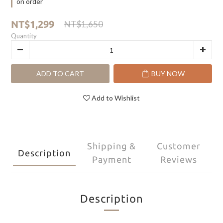
on order
NT$1,299
NT$1,650
Quantity
ADD TO CART
BUY NOW
Add to Wishlist
Shipping &
Customer
Description
Payment
Reviews
Description