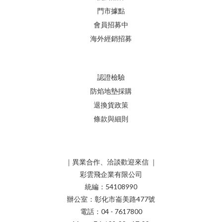
門市據點
會員招募中
海外經銷招募
認證檢驗
防焰地墊採購
退換貨政策
條款與細則
｜異業合作、洽談歡迎來信 ｜
彩雲飛企業有限公司
統編：54108990
辦公室：彰化市崙美路477號
電話：04 - 7617800