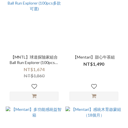
【MNTL】球道探險家組合
【Mentari】甜心午茶組
Ball Run Explorer (100pcs多
NT$1,490
款可選)
NT$1,674
NT$1,860