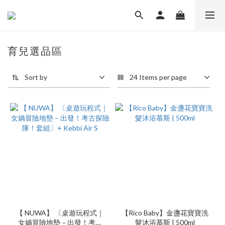
育兒選品區
Sort by
24 Items per page
【 NUWA】 〔桌遊玩程式｜
【Rico Baby】金盞花寶寶洗
女媧冒險地墊－出發！考古
髮沐浴慕斯 | 500ml