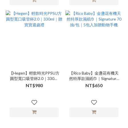
【Hegen】輕飲時光PPSU方
【Rico Baby】⾦盞花有機天
圓型寬口吸管杯2.0｜330ml
然特厚款濕紙⼱｜Signature
｜贈 寶寶週歲禮
70抽/包｜5包入加贈動物手
NT$980
NT$650
機