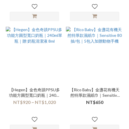
【Hegen】金色奇蹟PPSU多
【Rico Baby】⾦盞花有機天
功能方圓型寬口奶瓶｜240ml
然特厚款濕紙⼱｜Sensitive
單瓶｜贈 奶瓶清潔液 8ml
80抽/包｜5包入加贈動物手
NT$920 ~ NT$1,020
NT$650
機