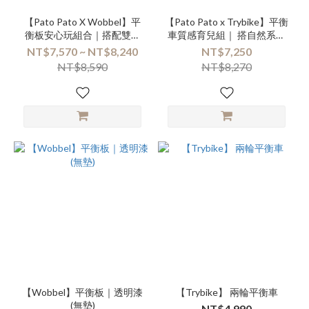
【Pato Pato X Wobbel】平
【Pato Pato x Trybike】平衡
衡板安心玩組合｜搭配雙色
車質感育兒組｜ 搭自然系風
遊戲地墊
格地墊
NT$7,570 ~ NT$8,240
NT$7,250
NT$8,590
NT$8,270
【Wobbel】平衡板｜透明漆
【Trybike】 兩輪平衡車
(無墊)
NT$4,990