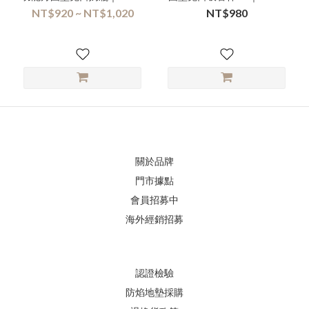
單瓶｜贈 奶瓶清潔液 8ml
｜贈 寶寶週歲禮
NT$920 ~ NT$1,020
NT$980
關於品牌
門市據點
會員招募中
海外經銷招募
認證檢驗
防焰地墊採購