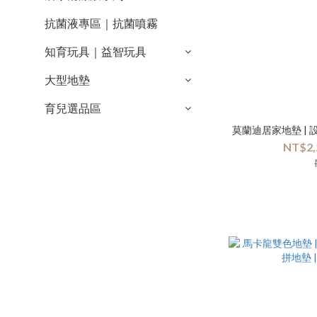
抗菌液專區｜抗菌噴霧
知育玩具｜益智玩具
大型地墊
育兒選品區
莫蘭迪居家地墊 | 
NT$2,