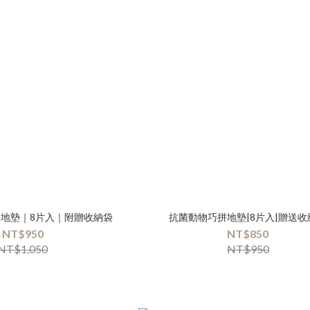
地墊｜8片入｜附贈收納袋
抗菌動物巧拼地墊|8片入|贈送收
NT$950
NT$850
NT$1,050
NT$950