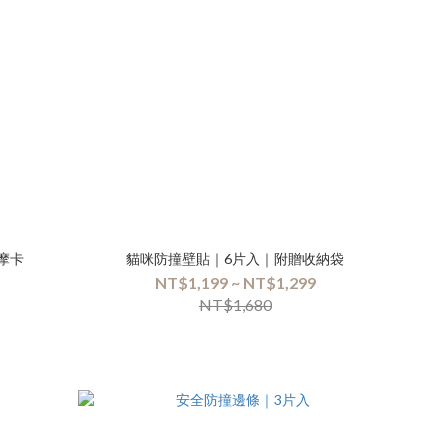
&摩卡
貓咪防撞壁貼｜6片入｜附贈收納袋
NT$1,199 ~ NT$1,299
NT$1,680